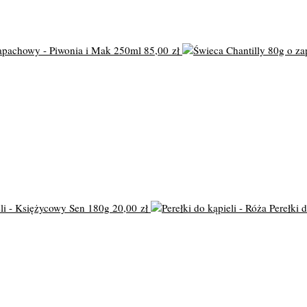
apachowy - Piwonia i Mak 250ml
85,00
zł
li - Księżycowy Sen 180g
20,00
zł
Perełki 