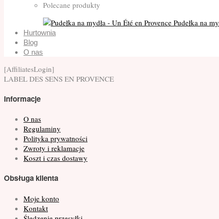
Polecane produkty
Pudełka na my
Hurtownia
Blog
O nas
[AffiliatesLogin]
LABEL DES SENS
EN PROVENCE
Informacje
O nas
Regulaminy
Polityka prywatności
Zwroty i reklamacje
Koszt i czas dostawy
Obsługa klienta
Moje konto
Kontakt
Śledzenie przesyłki