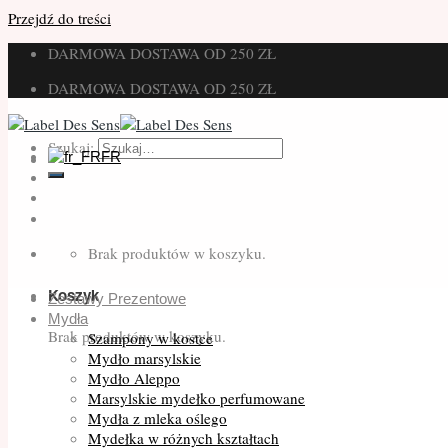
Przejdź do treści
DARMOWA DOSTAWA OD 250 ZŁ
DARMOWA DOSTAWA OD 250 ZŁ
Szukaj:
FR
Brak produktów w koszyku.
Koszyk
Zestawy Prezentowe
Mydła
Brak produktów w koszyku.
Szampony w kostce
Mydło marsylskie
Mydło Aleppo
Marsylskie mydełko perfumowane
Mydła z mleka oślego
Mydełka w różnych kształtach