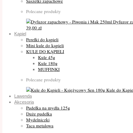
Saszetki zapachowe
Polecane produkty
Dyfuzor z
39,00
zł
Kąpiel
Perełki do kąpieli
Mini kule do kąpieli
KULE DO KĄPIELI
Kule 45g
Kule 180g
MUFFINKI
Polecane produkty
Kule do Kąpie
Lawenda
Akcesoria
Pudełka na mydła 125g
Duże pudełka
Mydelniczki
Taca metalowa