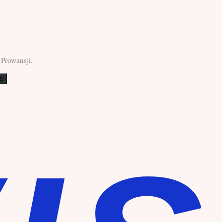
 Prowansji.
ę