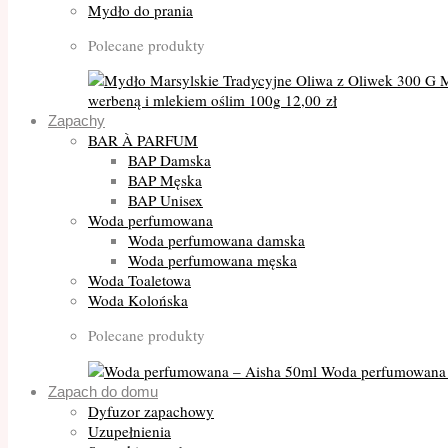
Mydło do prania
Polecane produkty
M
werbeną i mlekiem oślim 100g
12,00
zł
Zapachy
BAR À PARFUM
BAP Damska
BAP Męska
BAP Unisex
Woda perfumowana
Woda perfumowana damska
Woda perfumowana męska
Woda Toaletowa
Woda Kolońska
Polecane produkty
Woda perfumowana 
Zapach do domu
Dyfuzor zapachowy
Uzupełnienia