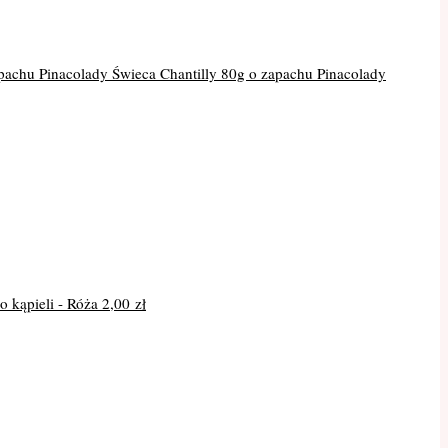
Świeca Chantilly 80g o zapachu Pinacolady
do kąpieli - Róża
2,00
zł