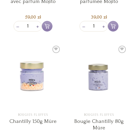
avec parfum Mojito
parfumée Mojito
59,00
zł
39,00
zł
−
+
−
+
Ajouter au panier
Ajouter au pan
Ajouter
Ajouter
à la liste
à la liste
de
de
souhaits
souhaits
BOUGIES FLUFFES
BOUGIES FLUFFES
Chantilly 150g Mûre
Bougie Chantilly 80g
Mûre