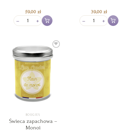
59,00
zł
39,00
zł
−
+
−
+
Ajouter au panier
Ajouter au pan
Ajouter
à la liste
de
souhaits
BOUGIES
Świeca zapachowa –
Monoi