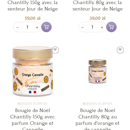
Chantilly 150g avec la
Chantilly 80g avec la
senteur Jour de Neige
senteur Jour de Neige
59,00
zł
39,00
zł
−
+
−
+
Ajouter au panier
Ajouter au pan
Ajouter
Ajouter
à la liste
à la liste
de
de
souhaits
souhaits
BOUGIES FLUFFES
BOUGIES FLUFFES
Bougie de Noël
Bougie de Noël
Chantilly 150g avec
Chantilly 80g au
parfum Orange et
parfum d'orange et
Cannelle
de cannelle