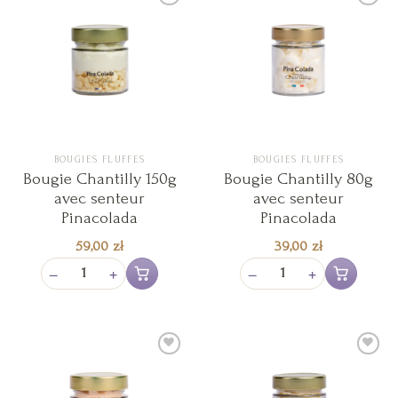
Ajouter
Ajouter
à la liste
à la liste
de
de
souhaits
souhaits
BOUGIES FLUFFES
BOUGIES FLUFFES
Bougie Chantilly 150g
Bougie Chantilly 80g
avec senteur
avec senteur
Pinacolada
Pinacolada
59,00
zł
39,00
zł
−
+
−
+
Ajouter au panier
Ajouter au pan
Ajouter
Ajouter
à la liste
à la liste