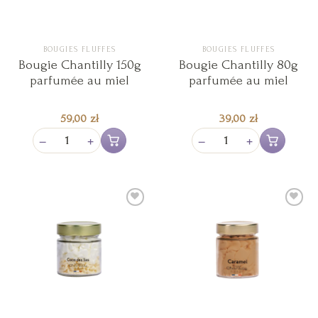
BOUGIES FLUFFES
BOUGIES FLUFFES
Bougie Chantilly 150g
Bougie Chantilly 80g
parfumée au miel
parfumée au miel
59,00
zł
39,00
zł
−
+
−
+
Ajouter au panier
Ajouter au pan
Ajouter
Ajouter
à la liste
à la liste
de
de
souhaits
souhaits