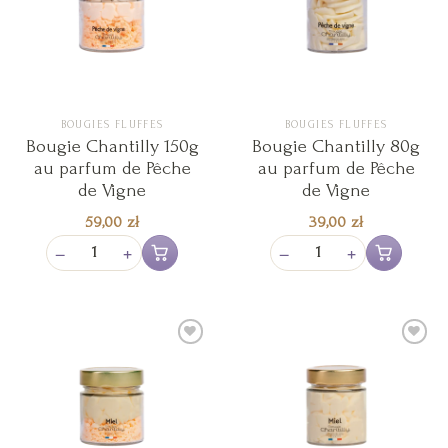
de
de
souhaits
souhaits
BOUGIES FLUFFES
BOUGIES FLUFFES
Bougie Chantilly 150g
Bougie Chantilly 80g
au parfum de Pêche
au parfum de Pêche
de Vigne
de Vigne
59,00
zł
39,00
zł
−
+
−
+
Ajouter au panier
Ajouter au pan
Ajouter
Ajouter
à la liste
à la liste
de
de
souhaits
souhaits