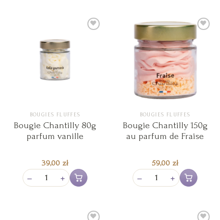
Ajouter
Ajouter
à la liste
à la liste
de
de
souhaits
souhaits
BOUGIES FLUFFES
BOUGIES FLUFFES
Bougie Chantilly 80g
Bougie Chantilly 150g
parfum vanille
au parfum de Fraise
39,00
zł
59,00
zł
−
+
−
+
Ajouter au panier
Ajouter au pan