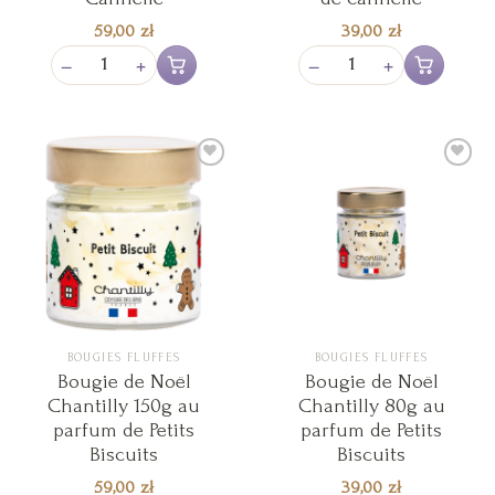
59,00
zł
39,00
zł
−
+
−
+
Ajouter au panier
Ajouter au pan
Ajouter
Ajouter
à la liste
à la liste
de
de
souhaits
souhaits
BOUGIES FLUFFES
BOUGIES FLUFFES
Bougie de Noël
Bougie de Noël
Chantilly 150g au
Chantilly 80g au
parfum de Petits
parfum de Petits
Biscuits
Biscuits
59,00
zł
39,00
zł