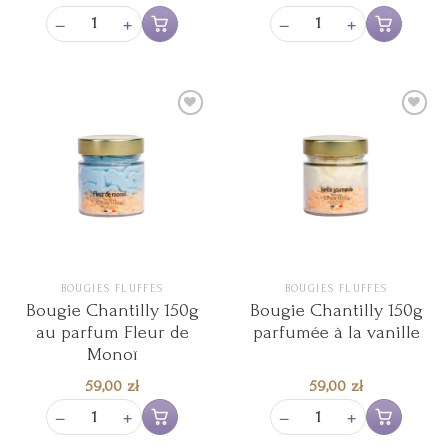
−
+
−
+
Ajouter au panier
Ajouter au pan
Ajouter
Ajouter
à la liste
à la liste
de
de
souhaits
souhaits
BOUGIES FLUFFES
BOUGIES FLUFFES
Bougie Chantilly 150g
Bougie Chantilly 150g
au parfum Fleur de
parfumée à la vanille
Monoï
59,00
zł
59,00
zł
−
+
−
+
Ajouter au panier
Ajouter au pan