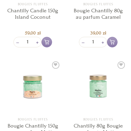
BOUGIES FLUFFES
BOUGIES FLUFFES
Chantilly Candle 150g
Bougie Chantilly 80g
Island Coconut
au parfum Caramel
59,00
zł
39,00
zł
−
+
−
+
Ajouter au panier
Ajouter au pan
Ajouter
Ajouter
à la liste
à la liste
de
de
souhaits
souhaits
BOUGIES FLUFFES
BOUGIES FLUFFES
Bougie Chantilly 150g
Chantilly 80g Bougie