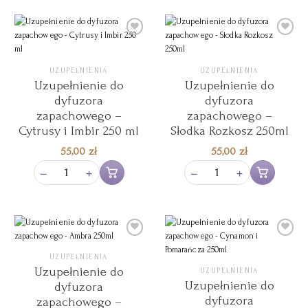
Add to
Add to
Wishlist
Wishlist
UZUPEŁNIENIA
UZUPEŁNIENIA
Uzupełnienie do
Uzupełnienie do
dyfuzora
dyfuzora
zapachowego –
zapachowego –
Cytrusy i Imbir 250 ml
Słodka Rozkosz 250ml
55,00
zł
55,00
zł
−
+
−
+
Dodaj do koszyka
Dodaj do koszy
UZUPEŁNIENIA
Add to
Add to
Wishlist
Wishlist
Uzupełnienie do
UZUPEŁNIENIA
Uzupełnienie do
dyfuzora
dyfuzora
zapachowego –