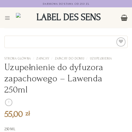
Przejdź
DARMOWA DOSTAWA OD 250 ZŁ
do
treści
STRONA GŁÓWNA
/
ZAPACHY
/
ZAPACHY DO DOMU
/
UZUPEŁNIENIA
Add to
Uzupełnienie do dyfuzora
Wishlist
zapachowego – Lawenda
250ml
55,00
zł
250 ML