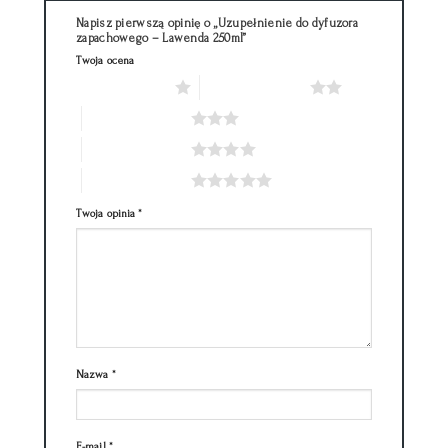
Napisz pierwszą opinię o „Uzupełnienie do dyfuzora
zapachowego – Lawenda 250ml”
Twoja ocena
1 z 5 gwiazdek
2 z 5 gwiazdek
3 z 5 gwiazdek
4 z 5 gwiazdek
5 z 5 gwiazdek
Twoja opinia
*
Nazwa
*
E-mail
*