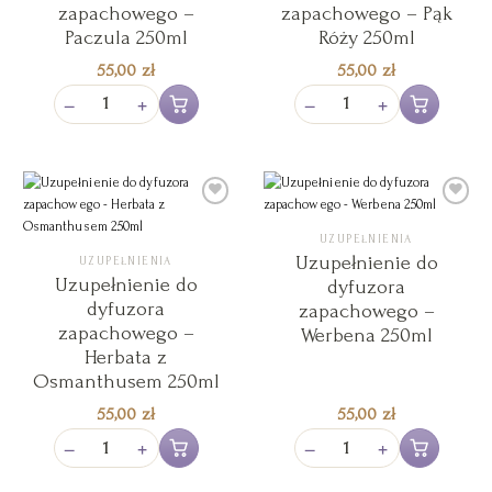
zapachowego –
zapachowego – Pąk
Paczula 250ml
Róży 250ml
55,00
zł
55,00
zł
−
+
−
+
Dodaj do koszyka
Dodaj do koszy
UZUPEŁNIENIA
Add to
Add to
Wishlist
Wishlist
Uzupełnienie do
UZUPEŁNIENIA
Uzupełnienie do
dyfuzora
dyfuzora
zapachowego –
zapachowego –
Werbena 250ml
Herbata z
Osmanthusem 250ml
55,00
zł
55,00
zł
−
+
−
+
Dodaj do koszyka
Dodaj do koszy