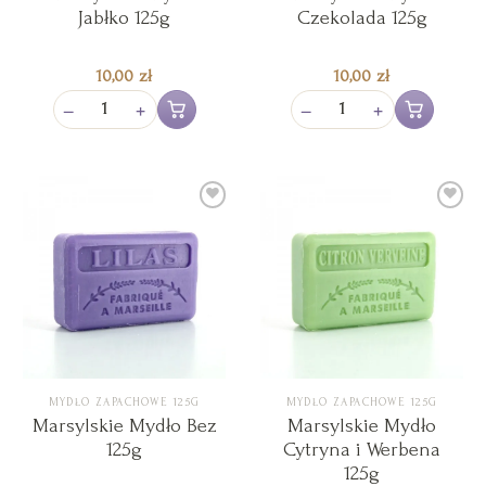
Jabłko 125g
Czekolada 125g
10,00
zł
10,00
zł
−
+
−
+
Dodaj do koszyka
Dodaj do koszy
Add to
Add to
Wishlist
Wishlist
MYDŁO ZAPACHOWE 125G
MYDŁO ZAPACHOWE 125G
Marsylskie Mydło Bez
Marsylskie Mydło
125g
Cytryna i Werbena
125g