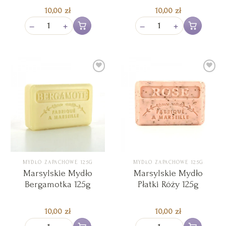
10,00
zł
10,00
zł
−
+
−
+
Dodaj do koszyka
Dodaj do koszy
Add to
Add to
Wishlist
Wishlist
MYDŁO ZAPACHOWE 125G
MYDŁO ZAPACHOWE 125G
Marsylskie Mydło
Marsylskie Mydło
Bergamotka 125g
Płatki Róży 125g
10,00
zł
10,00
zł