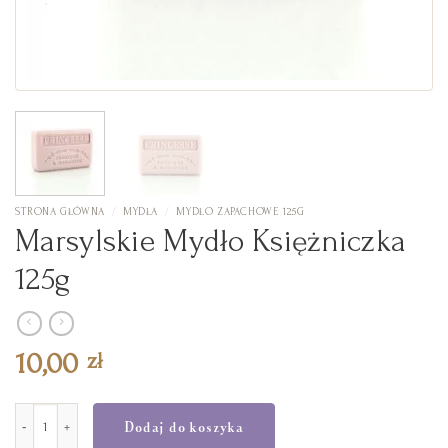
STRONA GŁÓWNA
/
MYDŁA
/
MYDŁO ZAPACHOWE 125G
Marsylskie Mydło Księżniczka
125g
10,00
zł
ilość Marsylskie Mydło Księżniczka 125g
Dodaj do koszyka