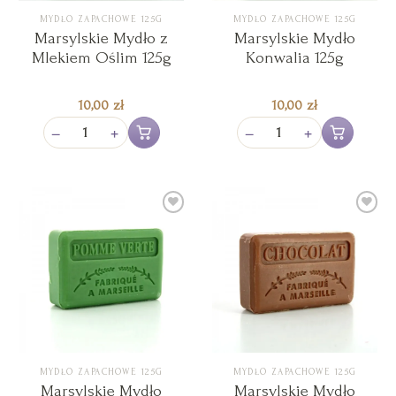
MYDŁO ZAPACHOWE 125G
MYDŁO ZAPACHOWE 125G
Marsylskie Mydło z
Marsylskie Mydło
Mlekiem Oślim 125g
Konwalia 125g
10,00
zł
10,00
zł
−
+
−
+
Dodaj do koszyka
Dodaj do koszy
Add to
Add to
Wishlist
Wishlist
MYDŁO ZAPACHOWE 125G
MYDŁO ZAPACHOWE 125G
Marsylskie Mydło
Marsylskie Mydło