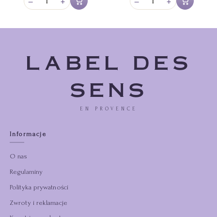
−
+
−
+
Dodaj do koszyka
Dodaj do koszy
LABEL DES
SENS
EN PROVENCE
Informacje
O nas
Regulaminy
Polityka prywatności
Zwroty i reklamacje