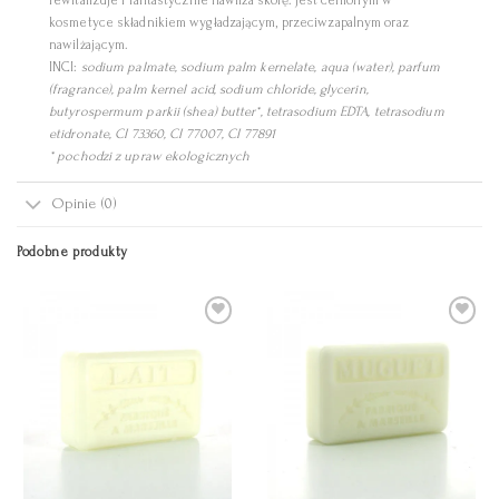
rewitalizuje i fantastycznie nawilża skórę. Jest cenionym w
kosmetyce składnikiem wygładzającym, przeciwzapalnym oraz
nawilżającym.
INCI:
sodium palmate, sodium palm kernelate, aqua (water), parfum
(fragrance), palm kernel acid, sodium chloride, glycerin,
butyrospermum parkii (shea) butter*, tetrasodium EDTA, tetrasodium
etidronate, CI 73360, CI 77007, CI 77891
* pochodzi z upraw ekologicznych
Opinie (0)
Podobne produkty
Add to
Add to
Wishlist
Wishlist