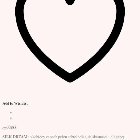
Add to Wishlist
Opis
SILK DREAM
to kobiecy zapach pełen subtelności, delikatności i elegancji.