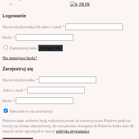
FR
Logowanie
Nazwa użytkownika lub adres e-mail
*
Hasło
*
Zapamiętaj mnie
Zaloguj się
Nie pamiętasz hasła?
Zarejestruj się
Nazwa użytkownika
*
Adres e-mail
*
Hasło
*
Subscribe to our newsletter
Państwa dane osobowe będą wykorzystywane do towarzyszenia Państwu podczas
wizyty na stronie internetowej, do zarządzania dostępem do Państwa konta oraz do
innych celów opisanych w naszej
polityka prywatności
.