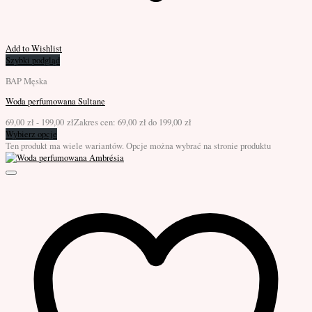
Add to Wishlist
Szybki podgląd
BAP Męska
Woda perfumowana Sultane
69,00
zł
-
199,00
zł
Zakres cen: 69,00 zł do 199,00 zł
Wybierz opcje
Ten produkt ma wiele wariantów. Opcje można wybrać na stronie produktu