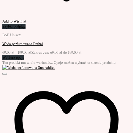
Add to Wishlist
Szybki podgląd
BAP Unisex
Woda perfumowana Frabal
69,00
zł
-
199,00
zł
Zakres cen: 69,00 zł do 199,00 zł
Wybierz opcje
Ten produkt ma wiele wariantów. Opcje można wybrać na stronie produktu