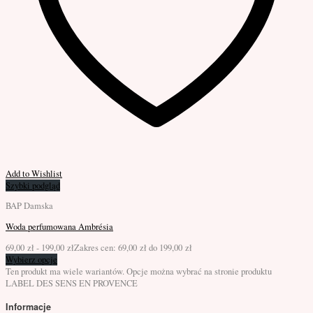
Add to Wishlist
Szybki podgląd
BAP Damska
Woda perfumowana Ambrésia
69,00
zł
-
199,00
zł
Zakres cen: 69,00 zł do 199,00 zł
Wybierz opcje
Ten produkt ma wiele wariantów. Opcje można wybrać na stronie produktu
LABEL DES SENS
EN PROVENCE
Informacje