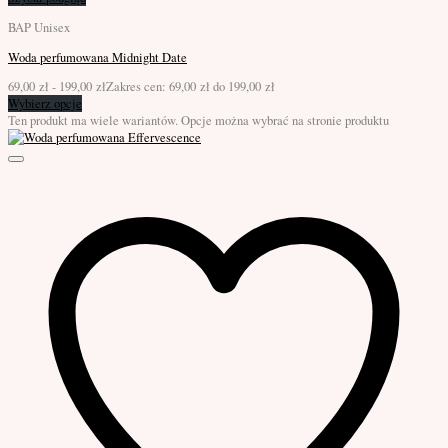
BAP Unisex
Woda perfumowana Midnight Date
69,00
zł
-
199,00
zł
Zakres cen: 69,00 zł do 199,00 zł
Wybierz opcje
Ten produkt ma wiele wariantów. Opcje można wybrać na stronie produktu