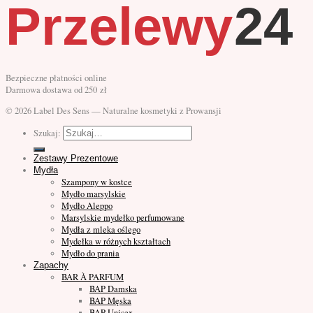
Przelewy
24
Bezpieczne płatności online
Darmowa dostawa od 250 zł
© 2026 Label Des Sens — Naturalne kosmetyki z Prowansji
Szukaj:
Zestawy Prezentowe
Mydła
Szampony w kostce
Mydło marsylskie
Mydło Aleppo
Marsylskie mydełko perfumowane
Mydła z mleka oślego
Mydełka w różnych kształtach
Mydło do prania
Zapachy
BAR À PARFUM
BAP Damska
BAP Męska
BAP Unisex