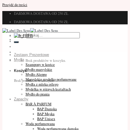
Przejdź do treści
DARMOWA DOSTAWA OD 250 ZŁ
DARMOWA DOSTAWA OD 250 ZŁ
Szukaj:
FR
Zestawy Prezentowe
Mydła
Brak produktów w koszyku.
Szampony w kostce
Mydło marsylskie
Koszyk
Mydło Aleppo
Marsylskie mydełko perfumowane
Brak produktów w koszyku.
Mydła z mleka oślego
Mydełka w różnych kształtach
Mydło do prania
Zapachy
BAR À PARFUM
BAP Damska
BAP Męska
BAP Unisex
Woda perfumowana
Woda perfumowana damska