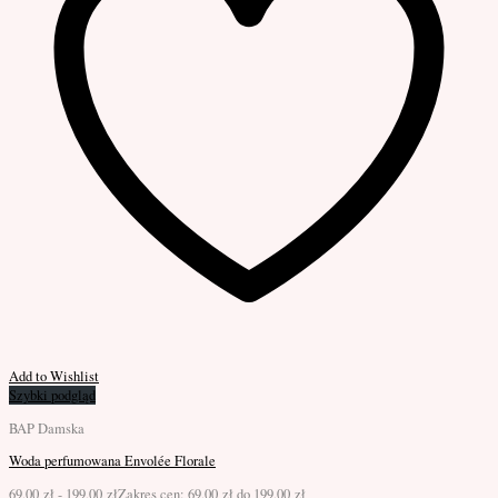
Add to Wishlist
Szybki podgląd
BAP Damska
Woda perfumowana Envolée Florale
69,00
zł
-
199,00
zł
Zakres cen: 69,00 zł do 199,00 zł