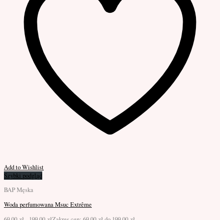
Add to Wishlist
Szybki podgląd
BAP Męska
Woda perfumowana Msuc Extrême
69,00
zł
-
199,00
zł
Zakres cen: 69,00 zł do 199,00 zł