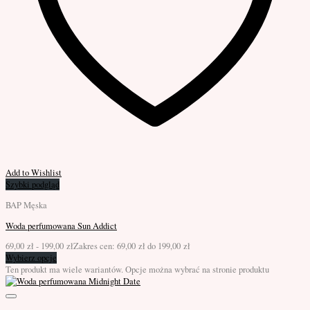
Add to Wishlist
Szybki podgląd
BAP Męska
Woda perfumowana Sun Addict
69,00
zł
-
199,00
zł
Zakres cen: 69,00 zł do 199,00 zł
Wybierz opcje
Ten produkt ma wiele wariantów. Opcje można wybrać na stronie produktu