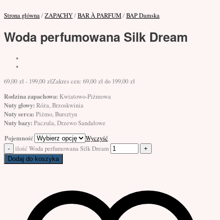
Strona główna
/
ZAPACHY
/
BAR À PARFUM
/
BAP Damska
Woda perfumowana Silk Dream
69,00
zł
-
199,00
zł
Zakres cen: 69,00 zł do 199,00 zł
Rodzina zapachowa:
Kwiatowo-Piżmowa
Nuty głowy:
Róża, Brzoskwinia
Nuty serca:
Piżmo, Bursztyn
Nuty bazy:
Paczula, Drzewo Sandałowe
Pojemność
Wyczyść
ilość Woda perfumowana Silk Dream
Dodaj do koszyka