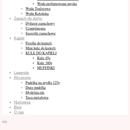
Woda perfumowana męska
Woda Toaletowa
Woda Kolońska
Zapach do domu
Dyfuzor zapachowy
Uzupełnienia
Saszetki zapachowe
Kąpiel
Perełki do kąpieli
Mini kule do kąpieli
KULE DO KĄPIELI
Kule 45g
Kule 180g
MUFFINKI
Lawenda
Akcesoria
Pudełka na mydła 125g
Duże pudełka
Mydelniczki
Taca metalowa
Hurtownia
Blog
O nas