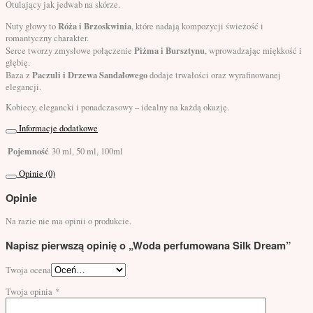
Otulający jak jedwab na skórze.
Róża i Brzoskwinia
Nuty głowy to
, które nadają kompozycji świeżość i
romantyczny charakter.
Piżma i Bursztynu
Serce tworzy zmysłowe połączenie
, wprowadzając miękkość i
głębię.
Paczuli i Drzewa Sandałowego
Baza z
dodaje trwałości oraz wyrafinowanej
elegancji.
Kobiecy, elegancki i ponadczasowy – idealny na każdą okazję.
Informacje dodatkowe
Pojemność
30 ml, 50 ml, 100ml
Opinie (0)
Opinie
Na razie nie ma opinii o produkcie.
Napisz pierwszą opinię o „Woda perfumowana Silk Dream”
Twoja ocena
Twoja opinia
*