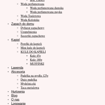
Woda perfumowana
Woda perfumowana damska
Woda perfumowana męska
Woda Toaletowa
Woda Kolońska
Zapach do domu
Dyfuzor zapachowy
Uzupełnienia
Saszetki zapachowe
Kąpiel
Perełki do kąpieli
Mini kule do kąpieli
KULE DO KĄPIELI
Kule 45g
Kule 180g
MUFFINKI
Lawenda
Akcesoria
Pudełka na mydła 125g
Duże pudełka
Mydelniczki
Taca metalowa
Hurtownia
Blog
O nas
Logowanie