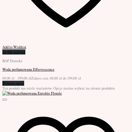
Add to Wishlist
Szybki podgląd
BAP Damska
Woda perfumowana Effervescence
69,00
zł
-
199,00
zł
Zakres cen: 69,00 zł do 199,00 zł
Wybierz opcje
Ten produkt ma wiele wariantów. Opcje można wybrać na stronie produktu