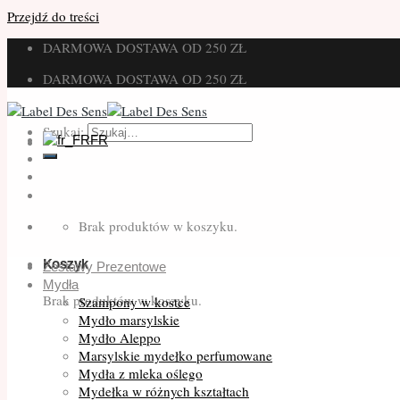
Przejdź do treści
DARMOWA DOSTAWA OD 250 ZŁ
DARMOWA DOSTAWA OD 250 ZŁ
Szukaj:
FR
Brak produktów w koszyku.
Koszyk
Zestawy Prezentowe
Mydła
Brak produktów w koszyku.
Szampony w kostce
Mydło marsylskie
Mydło Aleppo
Marsylskie mydełko perfumowane
Mydła z mleka oślego
Mydełka w różnych kształtach