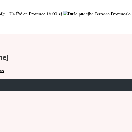
dła - Un Été en Provence
16,00
zł
nej
ns