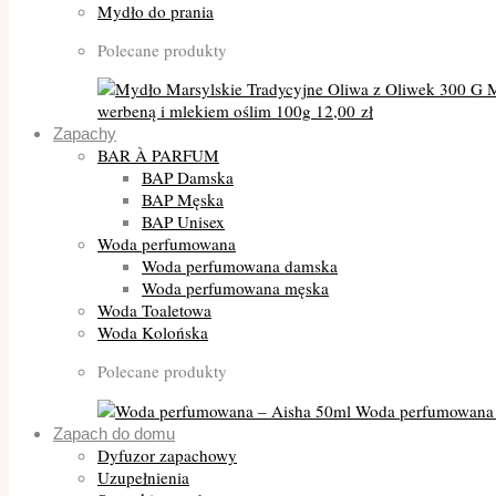
Mydło do prania
Polecane produkty
M
werbeną i mlekiem oślim 100g
12,00
zł
Zapachy
BAR À PARFUM
BAP Damska
BAP Męska
BAP Unisex
Woda perfumowana
Woda perfumowana damska
Woda perfumowana męska
Woda Toaletowa
Woda Kolońska
Polecane produkty
Woda perfumowana 
Zapach do domu
Dyfuzor zapachowy
Uzupełnienia