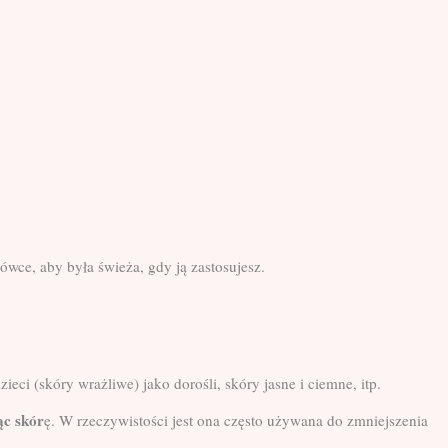
wce, aby była świeża, gdy ją zastosujesz.
dzieci (skóry wrażliwe) jako dorośli, skóry jasne i ciemne, itp.
ąc skór
ę. W rzeczywistości jest ona często używana do zmniejszenia