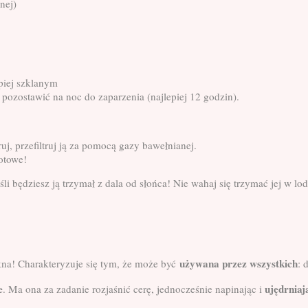
nej)
piej szklanym
 pozostawić na noc do zaparzenia (najlepiej 12 godzin).
ruj, przefiltruj ją za pomocą gazy bawełnianej.
otowe!
 będziesz ją trzymał z dala od słońca! Nie wahaj się trzymać jej
w lodó
używana przez wszystkich
ękna! Charakteryzuje się tym, że może być
: 
e
ujędrniaj
. Ma ona za zadanie rozjaśnić cerę, jednocześnie napinając i