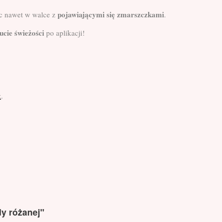
pojawiającymi się zmarszczkami
c nawet w walce z
.
ucie świeżości
po aplikacji!
k
.
y różanej
"