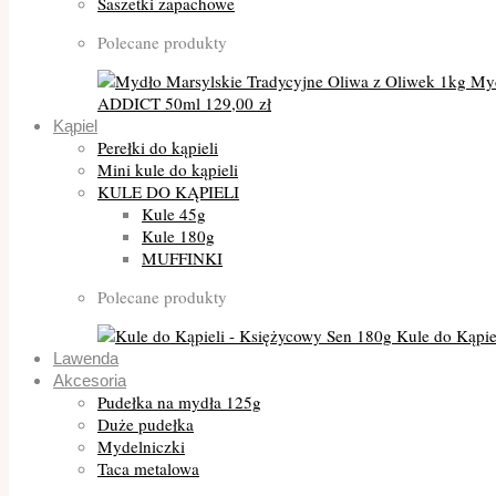
Saszetki zapachowe
Polecane produkty
Myd
ADDICT 50ml
129,00
zł
Kąpiel
Perełki do kąpieli
Mini kule do kąpieli
KULE DO KĄPIELI
Kule 45g
Kule 180g
MUFFINKI
Polecane produkty
Kule do Kąpie
Lawenda
Akcesoria
Pudełka na mydła 125g
Duże pudełka
Mydelniczki
Taca metalowa