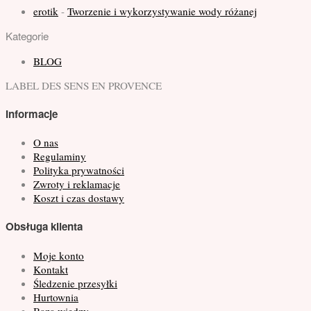
erotik
-
Tworzenie i wykorzystywanie wody różanej
Kategorie
BLOG
LABEL DES SENS
EN PROVENCE
Informacje
O nas
Regulaminy
Polityka prywatności
Zwroty i reklamacje
Koszt i czas dostawy
Obsługa klienta
Moje konto
Kontakt
Śledzenie przesyłki
Hurtownia
Baza wiedzy