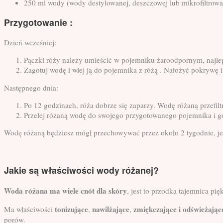
250 ml wody (wody destylowanej, deszczowej lub mikrofiltrowa
Przygotowanie :
Dzień wcześniej:
Pączki róży należy umieścić w pojemniku żaroodpornym, najle
Zagotuj wodę i wlej ją do pojemnika z różą . Nałożyć pokrywę i
Następnego dnia:
Po 12 godzinach, róża
dobrze się zaparzy
. Wodę różaną przefilt
Przelej różaną wodę do swojego przygotowanego pojemnika i g
Wodę różaną będziesz mógł przechowywać przez około 2 tygodnie, jeśli
Jakie są właściwości wody różanej?
Woda różana ma wiele cnót dla skóry
, jest to przodka tajemnica pi
tonizujące
nawilżające
zmiękczające i odświeżając
Ma właściwości
,
,
porów.