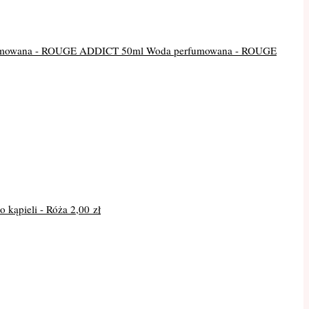
Woda perfumowana - ROUGE
do kąpieli - Róża
2,00
zł