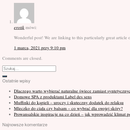
erotik
mówi:
Wonderful post! We are linking to this particularly great artic
1 marca, 2021 przy 9:10 pm
Comments are closed.
Ostatnie wpisy
Dlaczego warto wybierać naturalne świece zamiast syntetyczny
Domowe SPA z produktami Label des sens
Muffinki do kąpieli – uroczy i skuteczny dodatek do relaksu
Mleczko do ciała czy balsam – co wybrać dla swojej skóry?
Prowansalskie inspiracje na co dzień – jak wprowadzić klimat p
Najnowsze komentarze