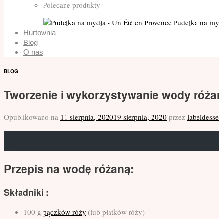
Polecane produkty
Pudełka na my
Hurtownia
Blog
O nas
BLOG
Tworzenie i wykorzystywanie wody róża
Opublikowano na
11 sierpnia, 2020
19 sierpnia, 2020
przez
labeldesse
11
sie
Przepis na wodę różaną:
Składniki :
100 g
pączków róży
(lub płatków róży)