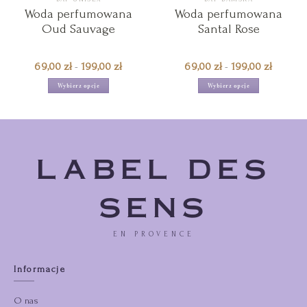
produkt
produkt
Woda perfumowana
Woda perfumowana
ma
ma
Oud Sauvage
Santal Rose
wiele
wiele
wariantów.
wariantów.
Opcje
Opcje
Zakres
Zakres
69,00
zł
-
199,00
zł
69,00
zł
-
199,00
zł
można
można
cen:
cen:
wybrać
wybrać
69,00 zł
69,00 z
Wybierz opcje
Wybierz opcje
na
na
do
do
stronie
stronie
199,00 zł
199,00 
produktu
produktu
LABEL DES
SENS
EN PROVENCE
Informacje
O nas