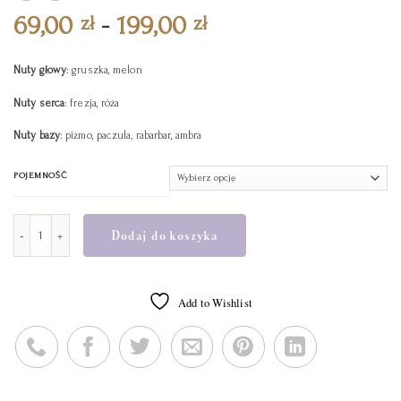
Zakres
69,00
-
199,00
zł
zł
cen:
69,00 zł
Nuty głowy
: gruszka, melon
do
Nuty serca
: frezja, róża
199,00 zł
Nuty bazy
: piżmo, paczula, rabarbar, ambra
POJEMNOŚĆ
ilość Woda perfumowana Envolée Florale
Dodaj do koszyka
Add to Wishlist