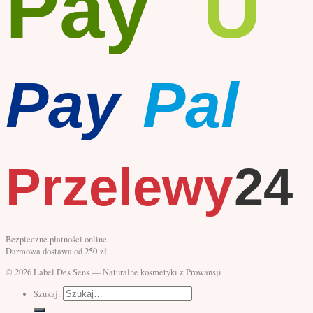
Pay
U
Pay
Pal
Przelewy
24
Bezpieczne płatności online
Darmowa dostawa od 250 zł
© 2026 Label Des Sens — Naturalne kosmetyki z Prowansji
Szukaj: