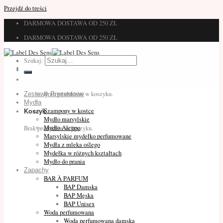
Przejdź do treści
DARMOWA DOSTAWA OD 250 ZŁ
DARMOWA DOSTAWA OD 250 ZŁ
Szukaj:
Brak produktów w koszyku.
Zestawy Prezentowe
Mydła
Szampony w kostce
Koszyk
Mydło marsylskie
Mydło Aleppo
Brak produktów w koszyku.
Marsylskie mydełko perfumowane
Mydła z mleka oślego
Mydełka w różnych kształtach
Mydło do prania
Zapachy
BAR À PARFUM
BAP Damska
BAP Męska
BAP Unisex
Woda perfumowana
Woda perfumowana damska