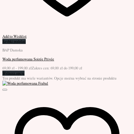
Add to Wishlist
Szybki podgląd
BAP Damska
Woda perfumowana Soirée Privée
69,00
zł
-
199,00
zł
Zakres cen: 69,00 zł do 199,00 zł
Wybierz opcje
Ten produkt ma wiele wariantów. Opcje można wybrać na stronie produktu