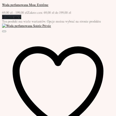
Woda perfumowana Msuc Extrême
69,00
zł
-
199,00
zł
Zakres cen: 69,00 zł do 199,00 zł
Wybierz opcje
Ten produkt ma wiele wariantów. Opcje można wybrać na stronie produktu