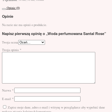
Opinie (0)
Opinie
Na razie nie ma opinii o produkcie.
Napisz pierwszą opinię o „Woda perfumowana Santal Rose”
Twoja ocena
Twoja opinia
*
Nazwa
*
E-mail
*
Zapisz moje dane, adres e-mail i witrynę w przeglądarce aby wypełnić dane
podczas pisania kolejnych komentarzy.