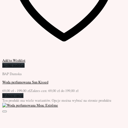
Add to Wishlist
Szybki podgląd
BAP Damska
Woda perfumowana Sun Kissed
69,00
zł
-
199,00
zł
Zakres cen: 69,00 zł do 199,00 zł
Wybierz opcje
Ten produkt ma wiele wariantów. Opcje można wybrać na stronie produktu