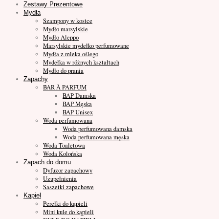
Zestawy Prezentowe
Mydła
Szampony w kostce
Mydło marsylskie
Mydło Aleppo
Marsylskie mydełko perfumowane
Mydła z mleka oślego
Mydełka w różnych kształtach
Mydło do prania
Zapachy
BAR À PARFUM
BAP Damska
BAP Męska
BAP Unisex
Woda perfumowana
Woda perfumowana damska
Woda perfumowana męska
Woda Toaletowa
Woda Kolońska
Zapach do domu
Dyfuzor zapachowy
Uzupełnienia
Saszetki zapachowe
Kąpiel
Perełki do kąpieli
Mini kule do kąpieli