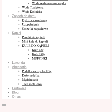
Woda perfumowana męska
Woda Toaletowa
Woda Kolońska
Zapach do domu
Dyfuzor zapachowy
Uzupełnienia
Saszetki zapachowe
Kąpiel
Perełki do kąpieli
Mini kule do kąpieli
KULE DO KĄPIELI
Kule 45g
Kule 180g
MUFFINKI
Lawenda
Akcesoria
Pudełka na mydła 125g
Duże pudełka
Mydelniczki
Taca metalowa
Hurtownia
Blog
O nas