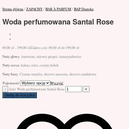
Strona główna
/
ZAPACHY
/
BAR À PARFUM
/
BAP Damska
Woda perfumowana Santal Rose
69,00
zł
-
199,00
zł
Zakres cen: 69,00 zł do 199,00 zł
Nuty głowy
: żurawina, różowy pieprz, tamaryndowiec
Nuty serca
: kakao, róża, czarny fiołek
Nuty bazy
: Czarna wanilia, drzewo massoia, drzewo sandałowe
Pojemność
Wyczyść
ilość Woda perfumowana Santal Rose
Dodaj do koszyka