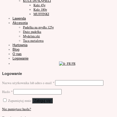
KULE DO KĄPIELI
Kule 45g
Kule 180g
MUFFINKI
Lawenda
Akcesoria
Pudełka na mydła 125g
Duże pudełka
Mydelniczki
Taca metalowa
Hurtownia
Blog
O nas
Logowanie
FR
Logowanie
Nazwa użytkownika lub adres e-mail
*
Hasło
*
Zapamiętaj mnie
Zaloguj się
Nie pamiętasz hasła?