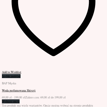
Add to Wishlist
Szybki podgląd
BAP Męska
Woda perfumowana Shivaji
69,00
zł
-
199,00
zł
Zakres cen: 69,00 zł do 199,00 zł
Wybierz opcje
Ten produkt ma wiele wariantów. Opcje można wybrać na stronie produktu