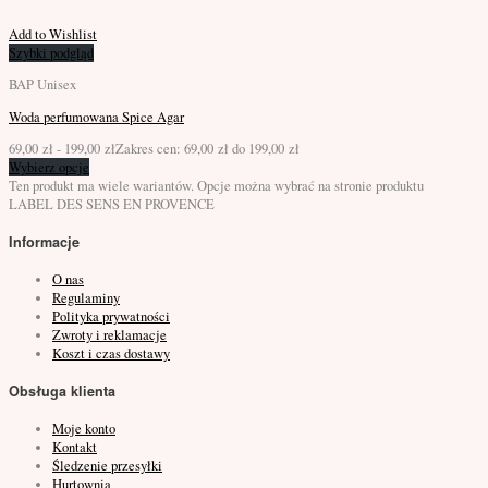
Add to Wishlist
Szybki podgląd
BAP Unisex
Woda perfumowana Spice Agar
69,00
zł
-
199,00
zł
Zakres cen: 69,00 zł do 199,00 zł
Wybierz opcje
Ten produkt ma wiele wariantów. Opcje można wybrać na stronie produktu
LABEL DES SENS
EN PROVENCE
Informacje
O nas
Regulaminy
Polityka prywatności
Zwroty i reklamacje
Koszt i czas dostawy
Obsługa klienta
Moje konto
Kontakt
Śledzenie przesyłki
Hurtownia