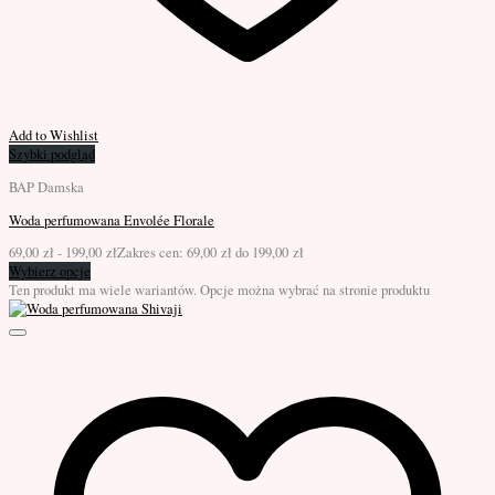
Add to Wishlist
Szybki podgląd
BAP Damska
Woda perfumowana Envolée Florale
69,00
zł
-
199,00
zł
Zakres cen: 69,00 zł do 199,00 zł
Wybierz opcje
Ten produkt ma wiele wariantów. Opcje można wybrać na stronie produktu