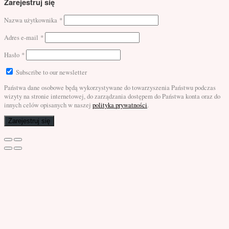
Zarejestruj się
Nazwa użytkownika
*
Adres e-mail
*
Hasło
*
Subscribe to our newsletter
Państwa dane osobowe będą wykorzystywane do towarzyszenia Państwu podczas
wizyty na stronie internetowej, do zarządzania dostępem do Państwa konta oraz do
innych celów opisanych w naszej
polityka prywatności
.
Zarejestruj się