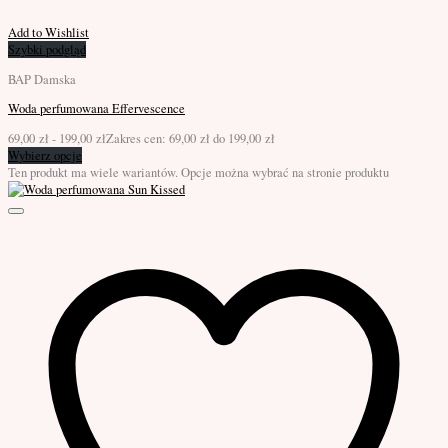
Add to Wishlist
Szybki podgląd
BAP Damska
Woda perfumowana Effervescence
69,00
zł
-
199,00
zł
Zakres cen: 69,00 zł do 199,00 zł
Wybierz opcje
Ten produkt ma wiele wariantów. Opcje można wybrać na stronie produktu