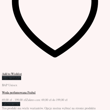
Add to Wishlist
Szybki podgląd
BAP Unisex
Woda perfumowana Frabal
69,00
zł
-
199,00
zł
Zakres cen: 69,00 zł do 199,00 zł
Wybierz opcje
Ten produkt ma wiele wariantów. Opcje można wybrać na stronie produktu